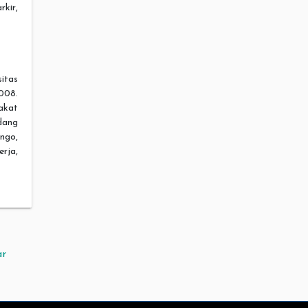
kir,
itas
008.
akat
dang
ngo,
rja,
ar