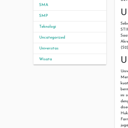
SMA
U
SMP
Seb
Teknologi
STI
Saa
Uncategorized
Akr
(S2
Universitas
U
Wisata
Univ
Men
kua
ber
ini 
den
dis
Huk
Farm
jug