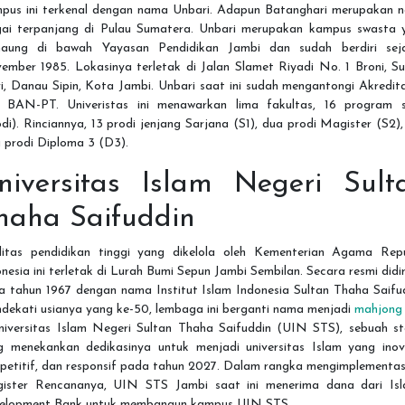
pus ini terkenal dengan nama Unbari. Adapun Batanghari merupakan 
gai terpanjang di Pulau Sumatera. Unbari merupakan kampus swasta 
naung di bawah Yayasan Pendidikan Jambi dan sudah berdiri sej
ember 1985. Lokasinya terletak di Jalan Slamet Riyadi No. 1 Broni, Su
i, Danau Sipin, Kota Jambi. Unbari saat ini sudah mengantongi Akredit
i BAN-PT. Univeristas ini menawarkan lima fakultas, 16 program s
di). Rinciannya, 13 prodi jenjang Sarjana (S1), dua prodi Magister (S2)
 prodi Diploma 3 (D3).
niversitas Islam Negeri Sult
haha Saifuddin
ilitas pendidikan tinggi yang dikelola oleh Kementerian Agama Repu
nesia ini terletak di Lurah Bumi Sepun Jambi Sembilan. Secara resmi didi
a tahun 1967 dengan nama Institut Islam Indonesia Sultan Thaha Saifud
dekati usianya yang ke-50, lembaga ini berganti nama menjadi
mahjong 
iversitas Islam Negeri Sultan Thaha Saifuddin (UIN STS), sebuah st
g menekankan dedikasinya untuk menjadi universitas Islam yang inova
petitif, dan responsif pada tahun 2027. Dalam rangka mengimplementas
ister Rencananya, UIN STS Jambi saat ini menerima dana dari Isl
elopment Bank untuk membangun kampus UIN STS.