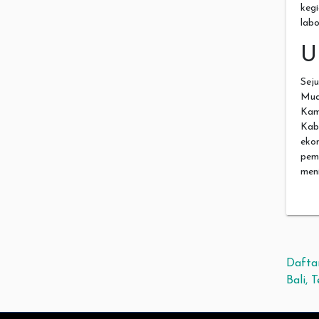
keg
labo
U
Sej
Mua
Kam
Kab
eko
pem
men
Na
Daftar
Bali, 