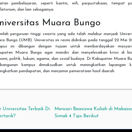
iatan pembelajaran, seperti kantin, wifi, perpustakaan, tempat par
latorium, dan lain sebagainya.
niversitas Muara Bungo
umlah perguruan tinggi swasta yang ada telah melebur menjadi Univers
ra Bungo (UMB). Universitas ini resmi didirikan pada tanggal 22 Mei 2
pus ini dibangun dengan tujuan untuk memberdayakan masyar
upaten Muara Bungo agar mandiri dan menyelesaikan krisis di bi
nomi, politik, hukum, agama, dan sosial budaya. Di Kabupaten Muara Bu
bangunan kampus dimaksudkan untuk meningkatkan lapangan ke
ingkatkan pendapatan, dan menjamin pemerataan hasil daerah.
vigasi pos
 Universitas Terbaik Di
Mencari Beasiswa Kuliah di Makass
Tertarik?
Simak 4 Tips Berikut