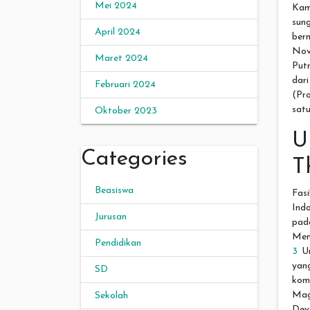
Mei 2024
Kam
sun
April 2024
ber
Nov
Maret 2024
Putr
dar
Februari 2024
(Pro
satu
Oktober 2023
U
Categories
T
Beasiswa
Fas
Indo
Jurusan
pad
Men
Pendidikan
3
Un
yan
SD
kom
Mag
Sekolah
Dev