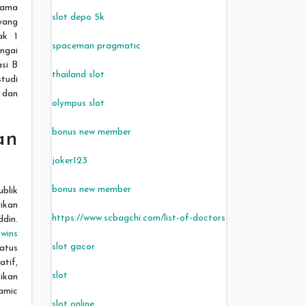
nama
slot depo 5k
yang
ak 1
spaceman pragmatic
ngai
asi B
thailand slot
tudi
, dan
olympus slot
bonus new member
an
joker123
bonus new member
blik
rikan
https://www.scbagchi.com/list-of-doctors
din.
wins
slot gacor
atus
tif,
slot
ikan
amic
slot online