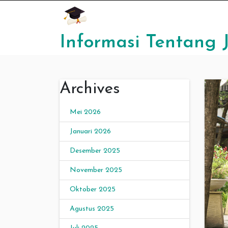
Skip to content
Informasi Tentang 
Archives
Mei 2026
Januari 2026
Desember 2025
November 2025
Oktober 2025
Agustus 2025