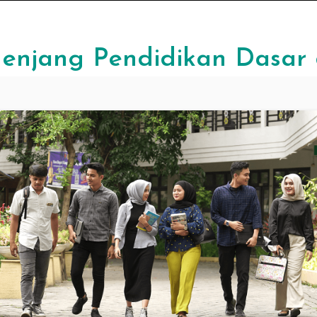
Jenjang Pendidikan Dasar