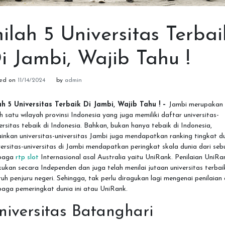
nilah 5 Universitas Terbai
i Jambi, Wajib Tahu !
ted on
11/14/2024
by
admin
lah 5 Universitas Terbaik Di Jambi, Wajib Tahu ! –
Jambi merupakan
h satu wilayah provinsi Indonesia yang juga memiliki daftar universitas-
ersitas tebaik di Indonesia. Bahkan, bukan hanya tebaik di Indonesia,
inkan universitas-universitas Jambi juga mendapatkan ranking tingkat du
ersitas-universitas di Jambi mendapatkan peringkat skala dunia dari se
baga
rtp slot
Internasional asal Australia yaitu UniRank. Penilaian UniRa
kukan secara Independen dan juga telah menilai jutaan universitas terbai
ruh penjuru negeri. Sehingga, tak perlu diragukan lagi mengenai penilaian 
baga pemeringkat dunia ini atau UniRank.
niversitas Batanghari