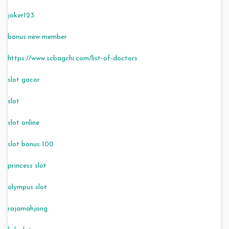
joker123
bonus new member
https://www.scbagchi.com/list-of-doctors
slot gacor
slot
slot online
slot bonus 100
princess slot
olympus slot
rajamahjong