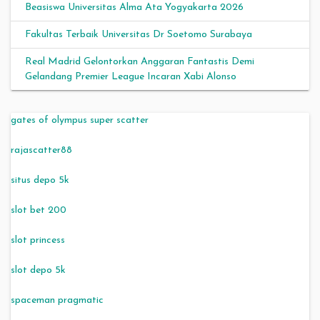
Beasiswa Universitas Alma Ata Yogyakarta 2026
Fakultas Terbaik Universitas Dr Soetomo Surabaya
Real Madrid Gelontorkan Anggaran Fantastis Demi
Gelandang Premier League Incaran Xabi Alonso
gates of olympus super scatter
rajascatter88
situs depo 5k
slot bet 200
slot princess
slot depo 5k
spaceman pragmatic