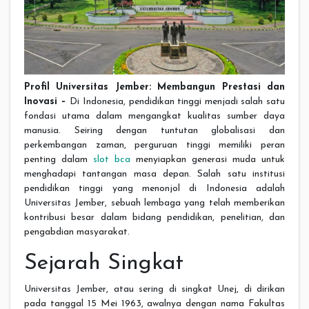
Profil Universitas Jember: Membangun Prestasi dan
Inovasi –
Di Indonesia, pendidikan tinggi menjadi salah satu
fondasi utama dalam mengangkat kualitas sumber daya
manusia. Seiring dengan tuntutan globalisasi dan
perkembangan zaman, perguruan tinggi memiliki peran
penting dalam
slot bca
menyiapkan generasi muda untuk
menghadapi tantangan masa depan. Salah satu institusi
pendidikan tinggi yang menonjol di Indonesia adalah
Universitas Jember, sebuah lembaga yang telah memberikan
kontribusi besar dalam bidang pendidikan, penelitian, dan
pengabdian masyarakat.
Sejarah Singkat
Universitas Jember, atau sering di singkat Unej, di dirikan
pada tanggal 15 Mei 1963, awalnya dengan nama Fakultas