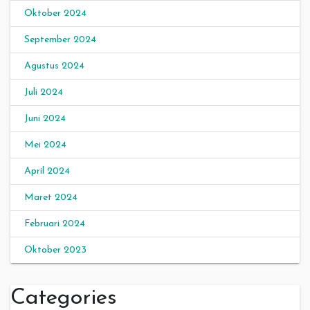
Oktober 2024
September 2024
Agustus 2024
Juli 2024
Juni 2024
Mei 2024
April 2024
Maret 2024
Februari 2024
Oktober 2023
Categories