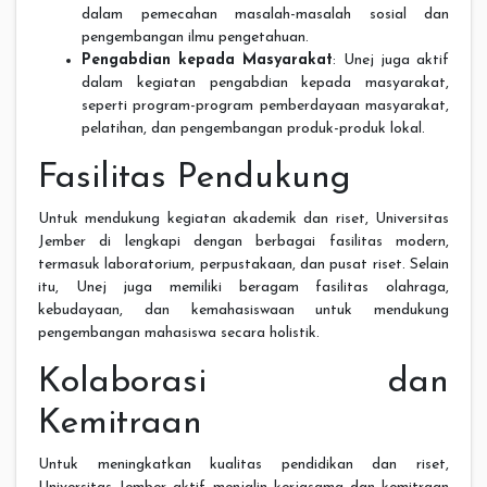
dalam pemecahan masalah-masalah sosial dan
pengembangan ilmu pengetahuan.
Pengabdian kepada Masyarakat
: Unej juga aktif
dalam kegiatan pengabdian kepada masyarakat,
seperti program-program pemberdayaan masyarakat,
pelatihan, dan pengembangan produk-produk lokal.
Fasilitas Pendukung
Untuk mendukung kegiatan akademik dan riset, Universitas
Jember di lengkapi dengan berbagai fasilitas modern,
termasuk laboratorium, perpustakaan, dan pusat riset. Selain
itu, Unej juga memiliki beragam fasilitas olahraga,
kebudayaan, dan kemahasiswaan untuk mendukung
pengembangan mahasiswa secara holistik.
Kolaborasi dan
Kemitraan
Untuk meningkatkan kualitas pendidikan dan riset,