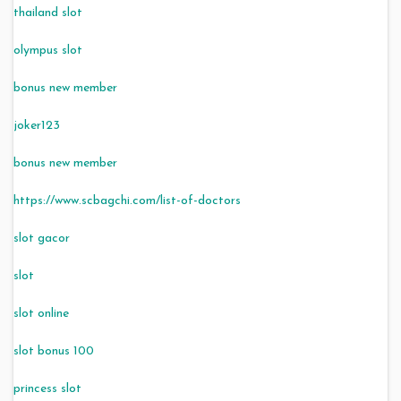
thailand slot
olympus slot
bonus new member
joker123
bonus new member
https://www.scbagchi.com/list-of-doctors
slot gacor
slot
slot online
slot bonus 100
princess slot